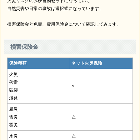
火災リスクのみが自動セットになっていて
ペーパレス割引
自然災害や日常の事故は選択式になっています。
払い込み方法について
損害保険金と免責、費用保険金について確認してみます。
支払い方法について
損害保険金
保険種類
ネット火災保険
火災
落雷
○
破裂
爆発
風災
雪災
△
雹災
水災
△